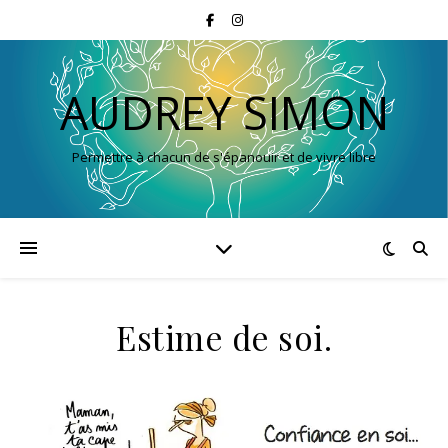
AUDREY SIMON
Permettre à chacun de s'épanouir et de vivre libre
Estime de soi.